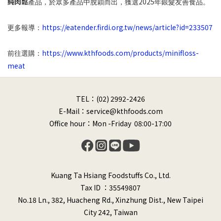
純肉鬆
2025
產品，於眾多產品中脫穎而出，獲選
年銀髮友善食品。
https://eatender.firdi.org.tw/news/article?id=233507
更多報導：
https://www.kthfoods.com/products/minifloss-
前往選購：
meat
TEL：(02) 2992-2426
E-Mail：service@kthfoods.com
Office hour：Mon -Friday 08:00-17:00
Kuang Ta Hsiang Foodstuffs Co., Ltd.
Tax ID ：35549807
No.18 Ln., 382, Huacheng Rd., Xinzhung Dist., New Taipei
City 242, Taiwan