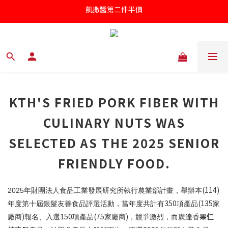
凱撒醬第二件半價
凱撒醬第二件半價
罐頭/肉鬆五件85折
針對近期供應商油品檢驗不符法規聲明書
凱撒醬第二件半價
KTH'S FRIED PORK FIBER WITH
CULINARY NUTS WAS
SELECTED AS THE 2025 SENIOR
FRIENDLY FOOD.
(114)
2025
年財團法人食品工業發展研究所執行農業部計畫，舉辦本
350
(135
年度第十屆銀髮友善食品評選活動，當年度共計有
項產品
家
)
150
(75
)
果仁
廠商
報名、入選
項產品
家廠商
，競爭激烈，而廣達香