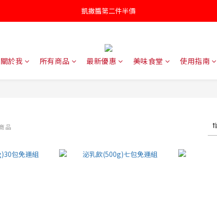
凱撒醬第二件半價
凱撒醬第二件半價
罐頭/肉鬆五件85折
針對近期供應商油品檢驗不符法規聲明書
關於我
所有商品
最新優惠
美味食堂
使用指南
凱撒醬第二件半價
件商品