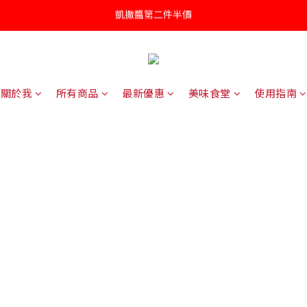
凱撒醬第二件半價
凱撒醬第二件半價
罐頭/肉鬆五件85折
針對近期供應商油品檢驗不符法規聲明書
關於我
所有商品
最新優惠
美味食堂
使用指南
凱撒醬第二件半價