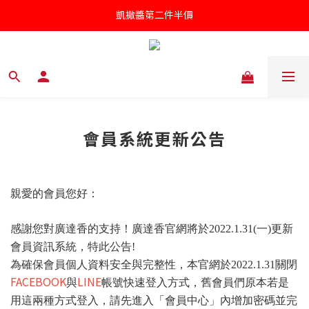
凱撒醬第二件半價
凱撒醬第二件半價
罐頭/肉鬆五件85折
針對近期供應商油品檢驗不符法規聲明書
凱撒醬第二件半價
會員系統更新公告
親愛的會員您好：
感謝您對廣達香的支持！廣達香官網將於2022.1.31(一)
更新
會員資訊系統，特此公告!
為確保會員個人資料安全與完整性，本官網於2022.1.31關閉
FACEBOOK
LINE
與
帳號快速登入方式，舊會員們原本若是
用這兩種方式登入，請先進入「會員中心」內增加密碼並完