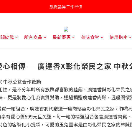
凱撒醬第二件半價
凱撒醬第二件半價
罐頭/肉鬆五件85折
針對近期供應商油品檢驗不符法規聲明書
關於我
所有商品
最新優惠
美味食堂
使用指南
凱撒醬第二件半價
心相傳 ─ 廣達香X彰化榮民之家 中
家 中秋公益合作啟動
性，是不分年齡所有族群都喜歡的佳餚。廣達香與彰化榮民之
味，更是將愛心化為實質幫助，透過捐贈廣達香肉鬆，溫暖關懷
買一箱組合，廣達香將代贈送一罐肉鬆至彰化榮民之家，作為他
將享有愛心價599元且免運。每一箱的精選組合包含廣達香肉鬆
特色的客製化小提袋，可愛的玉兔圖案是由彰化榮民之家的林陳