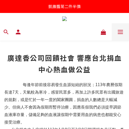
凱撒醬第二件半價
凱撒醬第二件半價
罐頭/肉鬆五件85折
針對近期供應商油品檢驗不符法規聲明書
凱撒醬第二件半價
廣達香公司回饋社會 響應台北捐血
中心熱血做公益
113
每逢年節前後容易發生血源短絀的狀況；
年農曆假期
7
長達
天，天氣較為寒冷，感冒民眾多，再加上許多民眾有出國旅遊
的規劃，或是忙於一年一度的闔家團圓，捐血的人數總是大幅減
少。但病人不會因為假期而暫停治療，因應長假我們必須提早調節
血液庫存量，儲備足夠的血液讓假期中需要用血的病患也都能安心
接受治療。