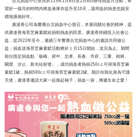
113
1
8
2
8
台北捐血中心安排於
年
月
日至
月
日辦理捐血月活動，希
10
望於一個月的時間內將血液庫存提升至
天，讓用血的病患也能安
穩地過個好年。
廣達香公司為響應台北捐血中心號召，本著回饋社會的精神，提
供廣達香海苔芝麻素鬆給捐助熱血的民眾。廣達香持續投入社會公
2022
益，從
年至今，連續三年響應台北捐血中心的邀請共同做公
15
益；捐血送海苔芝麻素鬆活動將於１月
日開始，送完為止。期間
前往指定捐血點「板橋、府中、忠孝、長春、市府、三重、樹林、
250c.c.
關渡、汐止、新光站前號」，成功捐血者熱捐
可得海苔芝麻
1
500c.c.
2
素鬆
罐，熱捐
可得海苔芝麻素鬆
罐。期許你我化身為守護
天使，廣達香邀請大家一起挽起袖子，捐血一袋，傳遞生命之愛！