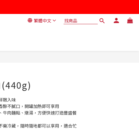
繁體中文
立即購買
440g)
鮮嫩入味
香醇不膩口，開罐加熱即可享用
、牛肉麵點、燉湯，方便快速打造豐盛餐
不需冷藏，隨時隨地都可以享用，適合忙