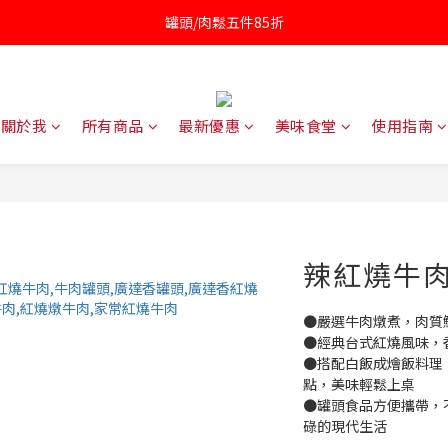
針對近期供應商油品檢驗不符法規聲明書
凱撒醬第二件半價
凱撒醬第二件半價
關於我
所有商品
最新優惠
美味食堂
使用指南
辣紅燒牛肉(
●嚴選牛肉燉煮，肉質
●經典台式紅燒風味，
●搭配白飯成燴飯料理
點，美味輕鬆上桌
●罐頭食品方便攜帶，
碌的現代生活