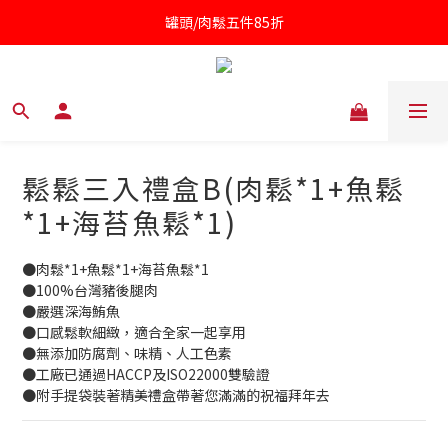
罐頭/肉鬆五件85折
凱撒醬第二件半價
針對近期供應商油品檢驗不符法規聲明書
凱撒醬第二件半價
鬆鬆三入禮盒B(肉鬆*1+魚鬆
*1+海苔魚鬆*1)
●肉鬆*1+魚鬆*1+海苔魚鬆*1
●100%台灣豬後腿肉
●嚴選深海鮪魚
●口感鬆軟細緻，適合全家一起享用
●無添加防腐劑、味精、人工色素
●工廠已通過HACCP及ISO22000雙驗證
●附手提袋裝著精美禮盒帶著您滿滿的祝福拜年去