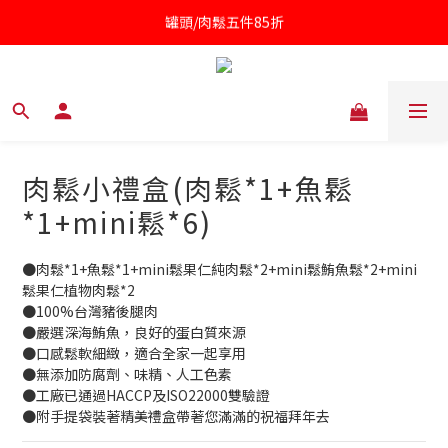
凱撒醬第二件半價
針對近期供應商油品檢驗不符法規聲明書
凱撒醬第二件半價
肉鬆小禮盒(肉鬆*1+魚鬆
*1+mini鬆*6)
●肉鬆*1+魚鬆*1+mini鬆果仁純肉鬆*2+mini鬆鮪魚鬆*2+mini
鬆果仁植物肉鬆*2
●100%台灣豬後腿肉
●嚴選深海鮪魚，良好的蛋白質來源
●口感鬆軟細緻，適合全家一起享用
●無添加防腐劑、味精、人工色素
●工廠已通過HACCP及ISO22000雙驗證
●附手提袋裝著精美禮盒帶著您滿滿的祝福拜年去