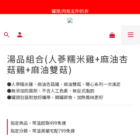
罐頭/肉鬆五件85折
凱撒醬第二件半價
針對近期供應商油品檢驗不符法規聲明書
凱撒醬第二件半價
湯品組合(人蔘糯米雞+麻油杏
菇雞+麻油雙菇)
●人蔘糯米雞、麻油杏菇雞、麻油雙菇，暖心系列一次滿足
●無添加防腐劑、不含人工色素、無反式脂肪
●罐頭包裝耐放好攜帶，開罐即食，加熱風味更好
指定商品，常溫超取499免運
指定分類，常溫黑貓宅配799免運