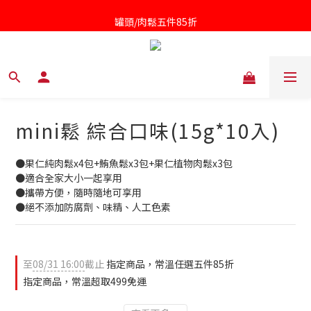
罐頭/肉鬆五件85折
凱撒醬第二件半價
針對近期供應商油品檢驗不符法規聲明書
凱撒醬第二件半價
mini鬆 綜合口味(15g*10入)
●果仁純肉鬆x4包+鮪魚鬆x3包+果仁植物肉鬆x3包
●適合全家大小一起享用
●攜帶方便，隨時隨地可享用
●絕不添加防腐劑、味精、人工色素
至
08/31 16:00
截止
指定商品，常溫任選五件85折
指定商品，常溫超取499免運