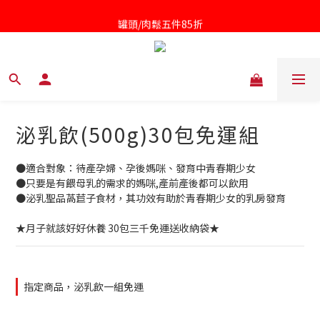
罐頭/肉鬆五件85折
凱撒醬第二件半價
針對近期供應商油品檢驗不符法規聲明書
凱撒醬第二件半價
泌乳飲(500g)30包免運組
●適合對象：待產孕婦、孕後媽咪、發育中青春期少女
●只要是有餵母乳的需求的媽咪,產前產後都可以飲用
●泌乳聖品萵苣子食材，其功效有助於青春期少女的乳房發育
★月子就該好好休養 30包三千免運送收納袋★
指定商品，泌乳飲一組免運