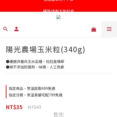
凱撒醬第二件半價
罐頭/肉鬆五件85折
針對近期供應商油品檢驗不符法規聲明書
凱撒醬第二件半價
陽光農場玉米粒(340g)
●優選非基改玉米品種，粒粒是精華
●絕不添加防腐劑、味精、人工色素
指定商品，常溫超取499免運
指定分類，常溫黑貓宅配799免運
NT$35
NT$43
售完